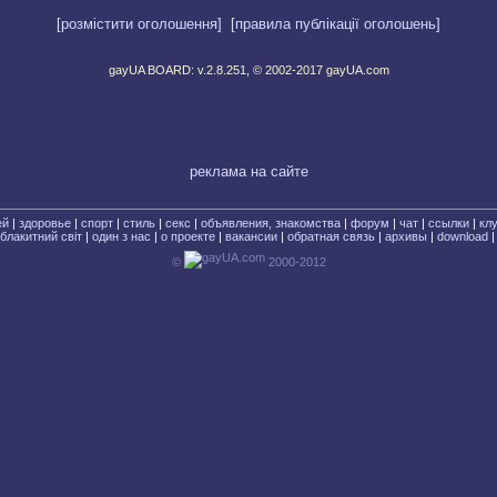
[розмістити оголошення]
[правила публікації оголошень]
gayUA BOARD:
v.2.8.251, © 2002-2017 gayUA.com
реклама на сайте
ей
|
здоровье
|
спорт
|
стиль
|
секс
|
объявления, знакомства
|
форум
|
чат
|
ссылки
|
кл
блакитний свiт
|
один з нас
|
о проекте
|
вакансии
|
обратная связь
|
архивы
|
download
©
2000-2012