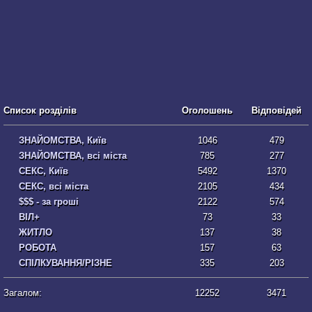
Список розділів
Оголошень
Відповідей
ЗНАЙОМСТВА, Київ
1046
479
ЗНАЙОМСТВА, всі міста
785
277
СЕКС, Київ
5492
1370
СЕКС, всі міста
2105
434
$$$ - за гроші
2122
574
ВІЛ+
73
33
ЖИТЛО
137
38
РОБОТА
157
63
СПІЛКУВАННЯ/РІЗНЕ
335
203
Загалом:
12252
3471