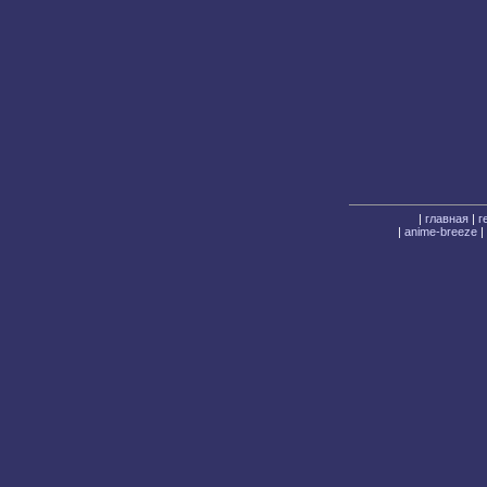
|
главная
|
г
|
anime-breeze
|