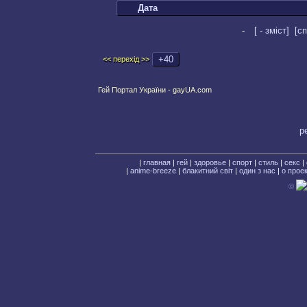
Дата
-
[ - зміст]
[сп
+40
<< перехід >>
Гей Портал України - gayUA.com
р
|
главная
|
гей
|
здоровье
|
спорт
|
стиль
|
секс
|
|
anime-breeze
|
блакитний свiт
|
один з нас
|
о прое
©