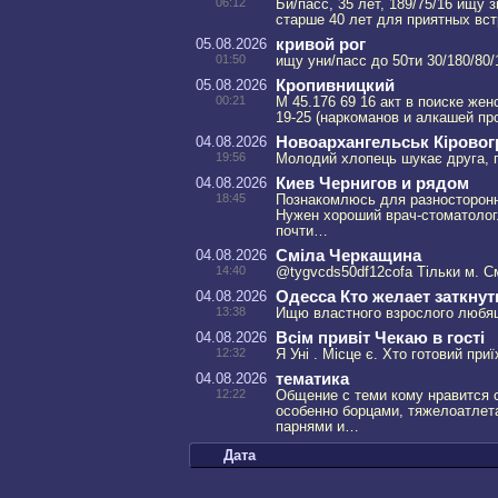
06:12
Би/пасс, 35 лет, 189/75/16 ищу 
старше 40 лет для приятных вс
05.08.2026
кривой рог
01:50
ищу уни/пасс до 50ти 30/180/80/
05.08.2026
Кропивницкий
00:21
М 45.176 69 16 акт в поиске же
19-25 (наркоманов и алкашей п
04.08.2026
Новоархангельськ Кіровог
19:56
Молодий хлопець шукає друга, пи
04.08.2026
Киев Чернигов и рядом
18:45
Познакомлюсь для разносторонн
Нужен хороший врач-стоматолог
почти…
04.08.2026
Сміла Черкащина
14:40
@tygvcds50df12cofa Тільки м. С
04.08.2026
Одесса Кто желает заткнут
13:38
Ищю властного взрослого любящ
04.08.2026
Всім привіт Чекаю в гості
12:32
Я Уні . Місце є. Хто готовий при
04.08.2026
тематика
12:22
Общение с теми кому нравится с
особенно борцами, тяжелоатлет
парнями и…
Дата