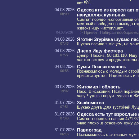
акт 50…
04.08.2026
Одесса кто из взросл акт 
08:09
нанудпляж куяльник
Симпат порядочн.спортивный опы
местный.свободeн по выходн.гор
ждвокз ищу чистопл.акт…
04.08.2026
|> Привет! Набирай пообщаем
04.08.2026
Яготин Згурівка шукаю па
07:43
Шукаю пасива з місцем, не манер
04.08.2026
Днепр Ищу фистера
07:27
Днепр. Пассив, 50.183.110. Ищу
частых встреч и продолжительн
04.08.2026
Сумы Познакомлюсь
06:55
Познакомлюсь с молодым строй
приветствуется. Надежность и п
…
03.08.2026
Житомир і область
19:02
Пасс. Військовий. Після поранен
часу Чуднів і поруч. Буваю в 
31.07.2026
Знайомство
07:51
Шукаю друга ,для зустрічей Луц
31.07.2026
Одесса есть тут взрослые а
07:48
Симпат порядочн.пассив 47/172/
знаю плохо .в основном езжу до
31.07.2026
Павлоград
06:16
Познакомлюсь с активным мужчи