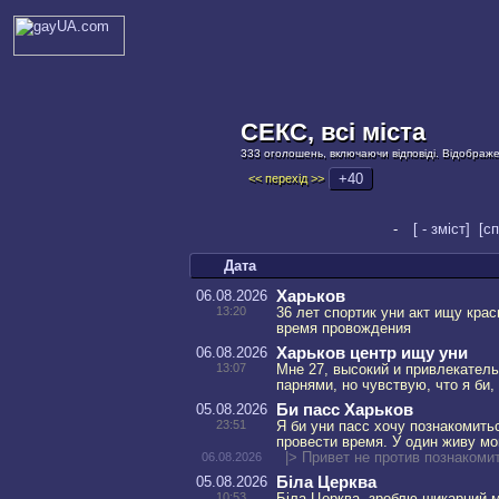
СЕКС, всі міста
333 оголошень, включаючи відповіді. Відображе
+40
<< перехід >>
-
[ - зміст]
[сп
Дата
06.08.2026
Харьков
13:20
36 лет спортик уни акт ищу кра
время провождения
06.08.2026
Харьков центр ищу уни
13:07
Мне 27, высокий и привлекатель
парнями, но чувствую, что я би
05.08.2026
Би пасс Харьков
23:51
Я би уни пасс хочу познакомит
провести время. У один живу м
06.08.2026
|> Привет не против познаком
05.08.2026
Біла Церква
10:53