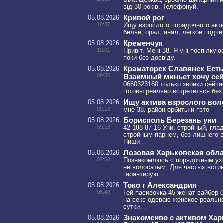
Біла Церква, зроблю шикарний мі
від 30 років. Телефонуй.
05.08.2026
Кривой рог
10:37
Ищу взрослого порядочного акти
белье, орал, анал, лёгкое подч
05.08.2026
Кременчук
10:01
Привіт. Мені 38. Я уні поспілкую
поки без досвіду.
05.08.2026
Краматорск Славянск Есть
09:50
Взаимный миньет хочу се
0660323160 только звонки сейч
готовы реально встретиться без
05.08.2026
Ищу актива взрослого вол
09:18
мне 38. район орбиты и пзто
05.08.2026
Борисполь Березань уни
09:13
42-188-87-16 Уни, стройный, гл
стройным парнем, без лишнего в
Пиши…
05.08.2026
Лозовая Харьковская обла
07:58
Познакомлюсь с порядочным ух
не волосатым. Для частых встр
гарантирую…
05.08.2026
Токо г Александрия
06:49
Гей пасивочка 45 женат вайбер 
на секс одеваю женское реальн
сутки…
05.08.2026
Знакомсиво с активом Хар