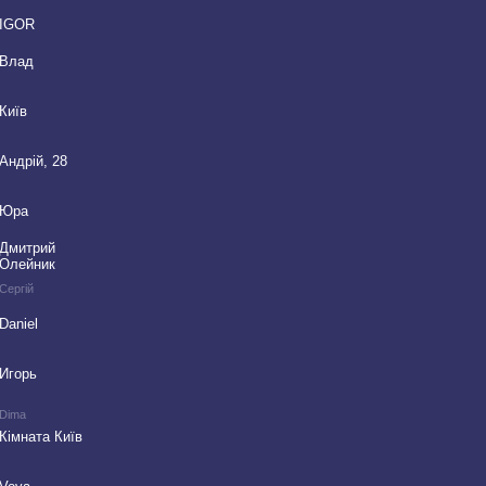
IGOR
Влад
Київ
Андрій, 28
Юра
Дмитрий
Олейник
Сергій
Daniel
Игорь
Dima
Кімната Київ