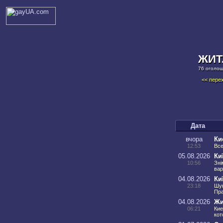
ЖИТ
76 оголош
<< перех
Дата
вчора
Ки
12:53
Все
05.08.2026
Ки
10:56
Зні
вар
04.08.2026
Ки
23:18
Шук
Пра
04.08.2026
Жи
06:21
Кие
кот