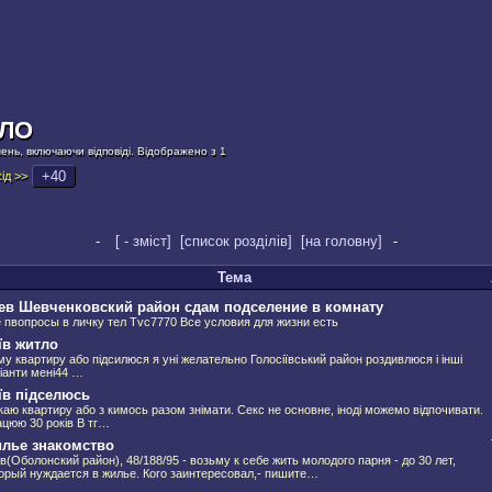
ЛО
ень, включаючи відповіді. Відображено з 1
+40
ід >>
-
[ - зміст]
[список розділів]
[на головну]
-
Тема
ев Шевченковский район сдам подселение в комнату
 пвопросы в личку тел Tvc7770 Все условия для жизни есть
їв житло
му квартиру або підсилюся я уні желательно Голосіївський район роздивлюся і інші
іанти мені44 …
їв підселюсь
аю квартиру або з кимось разом знімати. Секс не основне, іноді можемо відпочивати.
цюю 30 років В тг…
лье знакомство
в(Оболонский район), 48/188/95 - возьму к себе жить молодого парня - до 30 лет,
орый нуждается в жилье. Кого заинтересовал,- пишите…