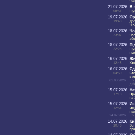
чол
21.07.2026
В 
08:51
Шук
19.07.2026
Ор
19:48
Доб
Ч.К
18.07.2026
Чо
23:07
Чол
або
18.07.2026
Пі
22:28
Шук
при
16.07.2026
Жи
12:45
Хто
16.07.2026
Сд
04:50
Сво
в и
01.08.2026
|>
д б
15.07.2026
На
17:18
При
на 
15.07.2026
Ищ
12:54
Ищу
г.к
24.07.2026
|>
14.07.2026
Ки
20:40
Всі
пра