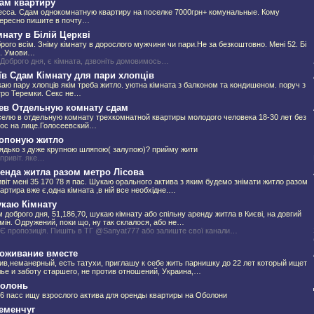
ам квартиру
сса. Сдам однокомнатную квартиру на поселке 7000грн+ комунальные. Кому
ересно пишите в почту…
мнату в Білій Церкві
рого всім. Зніму кімнату в дорослого мужчини чи пари.Не за безкоштовно. Мені 52. Бі
с. Умови…
 Доброго дня, є кімната, дзвоніть домовимось…
їв Сдам Кімнату для пари хлопців
аю пару хлопців якім треба житло. уютна кімната з балконом та кондишеном. поруч з
ро Теремки. Секс не…
ев Отдельную комнату сдам
елю в отдельную комнату трехкомнатной квартиры молодого человека 18-30 лет без
ос на лице.Голосеевский…
опоную житло
ядько з дуже крупною шляпою( залупою)? прийму жити
 привіт. яке…
енда житла разом метро Лісова
віт мені 35 170 78 я пас. Шукаю орального актива з яким будемо знімати житло разом
вартира вже є,одна кімната ,в ній все необхідне.…
каю Кімнату
м доброго дня, 51,186,70, шукаю кімнату або спільну аренду житла в Києві, на довгий
мін. Одружений, поки що, ну так склалося, або не…
 Є пропозиція. Пишіть в ТГ @Sanyat777 або залиште свої канали…
оживание вместе
ив,неманерный, есть татухи, приглашу к себе жить парнишку до 22 лет который ищет
ье и заботу старшего, не против отношений, Украина,…
олонь
6 пасс ищу взрослого актива для оренды квартиры на Оболони
еменчуг