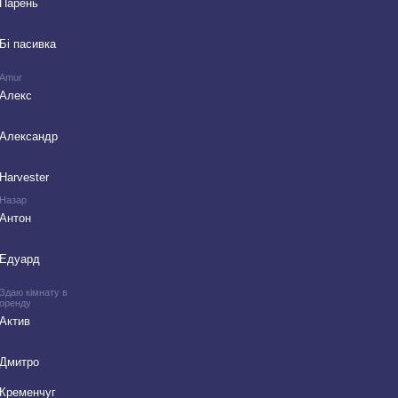
Парень
Бі пасивка
Amur
Алекс
Александр
Harvester
Назар
Антон
Едуард
Здаю кімнату в
оренду
Актив
Дмитро
Кременчуг