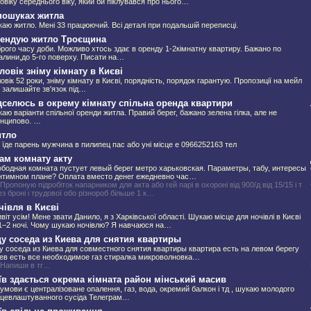
овіку середнього віку, який би піклувався про нього…
пошуках житла
аю житло. Мені 33 працюючий. Всі деталі при подальшій переписці.
ендую житло Троєщина
рого часу доби. Можливо хтось здає в оренду 1-2кімнатну квартиру. Бажано по
алини,до 5-го поверху. Писати на…
ловік зніму кімнату в Києві
овік 52 роки, зніму кімнату в Києві, порядність, порядок гарантую. Пропозиції на мейл
 залишайте зв'язок під…
дселюсь в окрему кімнату спільна оренда квартири
аю варіанти спільної оренди житла. Правий берег, бажано зелена гілка, але не
нципово. …
тло
 їде парень мужчина в пилипец пас або уні місце е 0966252163 тел
ам комнату акту
бодная комната пустует левый берег метро харьковская. Параметры, табу, интересы
нтимном плане? Оплата вместо денег ежедневно час…
 Пропоную підробіток напарником для акта або гей парі в охороні від 900/д від 15/15 і т
ез броні і трудової обо різнороб більше 1 к…
чівля в Києві
віт усім! Мене звати Данило, я з Харківської області. Шукаю місце для ночівлі в Києві
1–2 ночі. Чому шукаю ночівлю? Я навчаюся на…
у соседа из Киева для снятия квартиры
 соседа из Киева для совместного снятия квартиры квартира есть на левом берегу
иев есть все необходимое газ стиралка микроволновка…
 Напиши в тг…
їв здається окрема кімната район мінський масив
 умови є централізоване опалення, газ, вода, окремий балкон і тд , шукаю молодого
цевлаштуванного сусіда Телеграм…