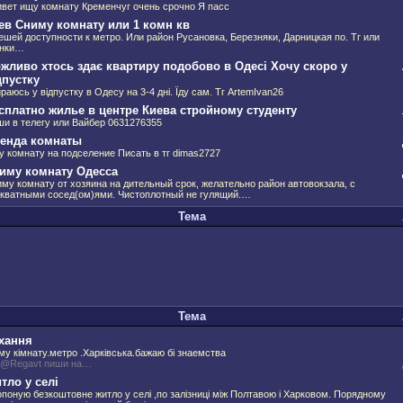
вет ищу комнату Кременчуг очень срочно Я пасс
ев Сниму комнату или 1 комн кв
ешей доступности к метро. Или район Русановка, Березняки, Дарницкая по. Тг или
онки…
жливо хтось здає квартиру подобово в Одесі Хочу скоро у
дпустку
раюсь у відпустку в Одесу на 3-4 дні. Їду сам. Тг ArtemIvan26
сплатно жилье в центре Киева стройному студенту
и в телегу или Вайбер 0631276355
енда комнаты
 комнату на подселение Писать в тг dimas2727
иму комнату Одесса
му комнату от хозяина на дительный срок, желательно район автовокзала, с
кватными сосед(ом)ями. Чистоплотный не гулящий.…
Тема
Тема
хання
му кімнату.метро .Харківська.бажаю бі знаемства
 @Regavt пиши на…
тло у селі
поную безкоштовне житло у селі ,по залізниці між Полтавою і Харковом. Порядному